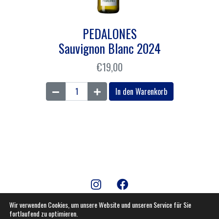
n
e
r
PEDALONES
G
Sauvignon Blanc 2024
e
m
€
19,00
i
s
P
In den Warenkorb
c
E
h
D
t
A
e
L
r
O
S
N
a
E
t
S
z
S
D
a
Wir verwenden Cookies, um unsere Website und unseren Service für Sie
fortlaufend zu optimieren.
A
u
AGB – Allgemeine Geschäftsbedingungen