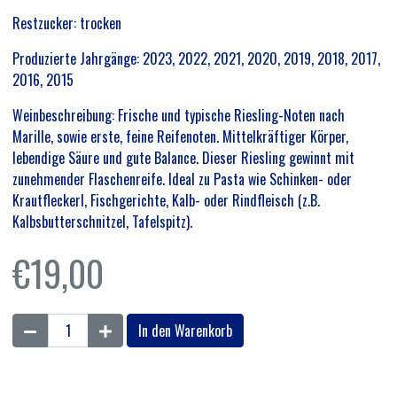
Restzucker: trocken
Produzierte Jahrgänge: 2023, 2022, 2021, 2020, 2019, 2018, 2017,
2016, 2015
Weinbeschreibung: Frische und typische Riesling-Noten nach
Marille, sowie erste, feine Reifenoten. Mittelkräftiger Körper,
lebendige Säure und gute Balance. Dieser Riesling gewinnt mit
zunehmender Flaschenreife. Ideal zu Pasta wie Schinken- oder
Krautfleckerl, Fischgerichte, Kalb- oder Rindfleisch (z.B.
Kalbsbutterschnitzel, Tafelspitz).
€
19,00
P
In den Warenkorb
E
D
A